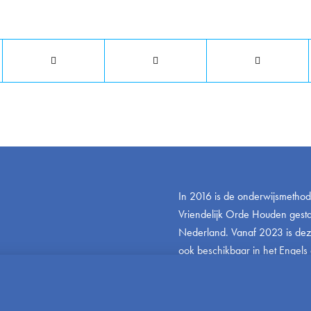
Deel dit stuk
In 2016 is de onderwijsmetho
Vriendelijk Orde Houden gestar
Nederland. Vanaf 2023 is de
ook beschikbaar in het Engels 
www.friendlyandfairteaching.