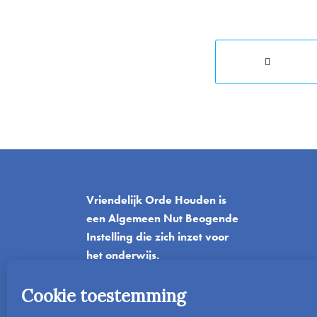
Vriendelijk Orde Houden is
een Algemeen Nut Beogende
Instelling die zich inzet voor
het onderwijs.
T
06-42045382
E
info@vriendelijkordehouden.nl