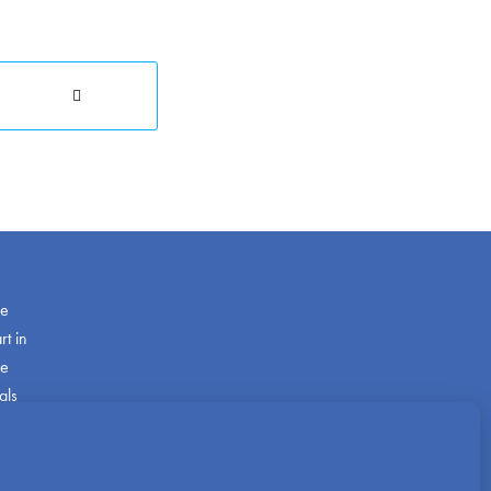
de
t in
ze
als
com