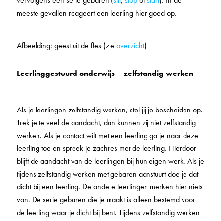
vervolgens een serie gebaren (
stil
,
stop
of
start
). In de
meeste gevallen reageert een leerling hier goed op.
Afbeelding: geest uit de fles (zie
overzicht
)
Leerlinggestuurd onderwijs – zelfstandig werken
Als je leerlingen zelfstandig werken, stel jij je bescheiden op.
Trek je te veel de aandacht, dan kunnen zij niet zelfstandig
werken. Als je contact wilt met een leerling ga je naar deze
leerling toe en spreek je zachtjes met de leerling. Hierdoor
blijft de aandacht van de leerlingen bij hun eigen werk. Als je
tijdens zelfstandig werken met gebaren aanstuurt doe je dat
dicht bij een leerling. De andere leerlingen merken hier niets
van. De serie gebaren die je maakt is alleen bestemd voor
de leerling waar je dicht bij bent. Tijdens zelfstandig werken