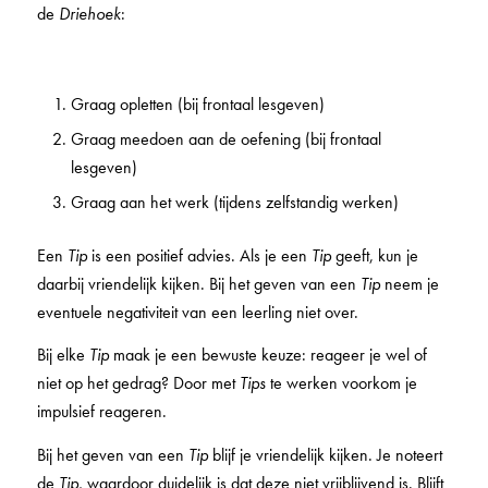
de
Driehoek
:
Graag opletten (bij frontaal lesgeven)
Graag meedoen aan de oefening (bij frontaal
lesgeven)
Graag aan het werk (tijdens zelfstandig werken)
Een
Tip
is een positief advies. Als je een
Tip
geeft, kun je
daarbij vriendelijk kijken. Bij het geven van een
Tip
neem je
eventuele negativiteit van een leerling niet over.
Bij elke
Tip
maak je een bewuste keuze: reageer je wel of
niet op het gedrag? Door met
Tips
te werken voorkom je
impulsief reageren.
Bij het geven van een
Tip
blijf je vriendelijk kijken. Je noteert
de
Tip
, waardoor duidelijk is dat deze niet vrijblijvend is. Blijft