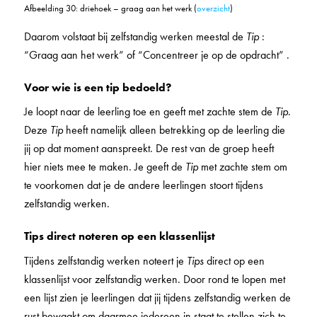
Afbeelding 30: driehoek – graag aan het werk (
overzicht
)
Daarom volstaat bij zelfstandig werken meestal de
Tip
:
“Graag aan het werk” of “Concentreer je op de opdracht” .
Voor wie is een tip bedoeld?
Je loopt naar de leerling toe en geeft met zachte stem de
Tip
.
Deze
Tip
heeft namelijk alleen betrekking op de leerling die
jij op dat moment aanspreekt. De rest van de groep heeft
hier niets mee te maken. Je geeft de
Tip
met zachte stem om
te voorkomen dat je de andere leerlingen stoort tijdens
zelfstandig werken.
Tips direct noteren op een klassenlijst
Tijdens zelfstandig werken noteert je
Tips
direct op een
klassenlijst voor zelfstandig werken. Door rond te lopen met
een lijst zien je leerlingen dat jij tijdens zelfstandig werken de
rust bewaakt om daarmee iedereen in staat te stellen zich te