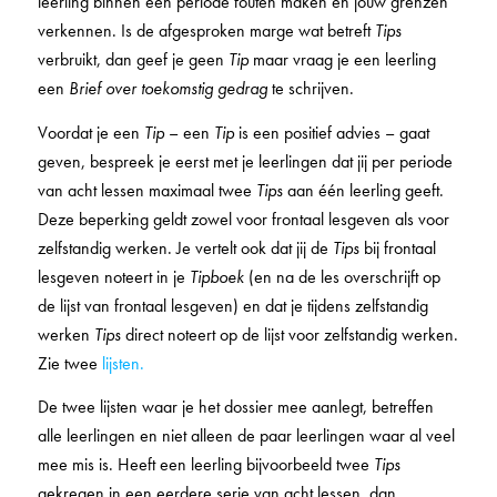
leerling binnen een periode fouten maken en jouw grenzen
verkennen. Is de afgesproken marge wat betreft
Tips
verbruikt, dan geef je geen
Tip
maar vraag je een leerling
een
Brief over toekomstig gedrag
te schrijven.
Voordat je een
Tip
– een
Tip
is een positief advies – gaat
geven, bespreek je eerst met je leerlingen dat jij per periode
van acht lessen maximaal twee
Tips
aan één leerling geeft.
Deze beperking geldt zowel voor frontaal lesgeven als voor
zelfstandig werken. Je vertelt ook dat jij de
Tips
bij frontaal
lesgeven noteert in je
Tipboek
(en na de les overschrijft op
de lijst van frontaal lesgeven) en dat je tijdens zelfstandig
werken
Tips
direct noteert op de lijst voor zelfstandig werken.
Zie twee
lijsten.
De twee lijsten waar je het dossier mee aanlegt, betreffen
alle leerlingen en niet alleen de paar leerlingen waar al veel
mee mis is. Heeft een leerling bijvoorbeeld twee
Tips
gekregen in een eerdere serie van acht lessen, dan