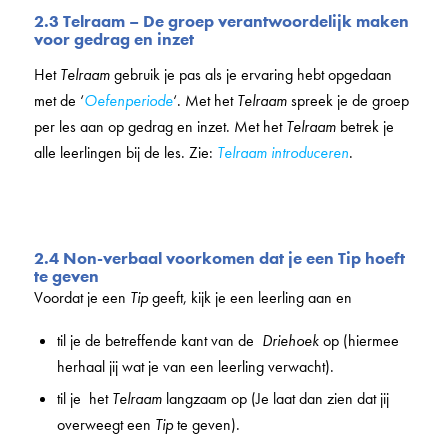
2.3 Telraam – De groep verantwoordelijk maken
voor gedrag en inzet
Het
Telraam
gebruik je pas als je ervaring hebt opgedaan
met de ‘
Oefenperiode
‘. Met het
Telraam
spreek je de groep
per les aan op gedrag en inzet. Met het
Telraam
betrek je
alle leerlingen bij de les. Zie:
Telraam introduceren
.
2.4 Non-verbaal voorkomen dat je een Tip hoeft
te geven
Voordat je een
Tip
geeft, kijk je een leerling aan en
til je de betreffende kant van de
Driehoek
op (hiermee
herhaal jij wat je van een leerling verwacht).
til je het
Telraam
langzaam op (Je laat dan zien dat jij
overweegt een
Tip
te geven).