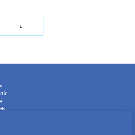
de
t in
ze
als
com