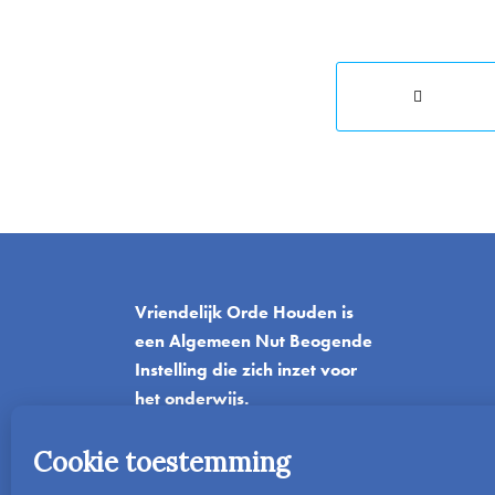
Vriendelijk Orde Houden is
een Algemeen Nut Beogende
Instelling die zich inzet voor
het onderwijs.
T
06-42045382
E
info@vriendelijkordehouden.nl