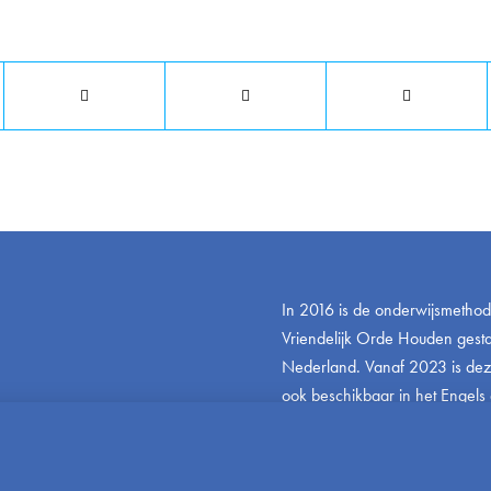
Deel dit stuk
In 2016 is de onderwijsmetho
Vriendelijk Orde Houden gestar
Nederland. Vanaf 2023 is de
ook beschikbaar in het Engels 
www.friendlyandfairteaching.