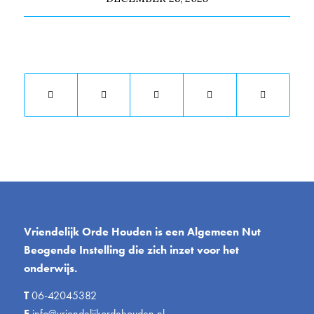
Deel dit stuk
Vriendelijk Orde Houden is een Algemeen Nut
Beogende Instelling die zich inzet voor het
onderwijs.
T
06-42045382
E
info@vriendelijkordehouden.nl