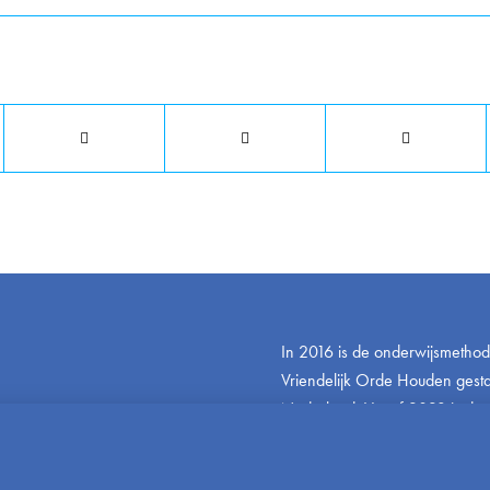
Deel dit stuk
In 2016 is de onderwijsmetho
Vriendelijk Orde Houden gestar
Nederland. Vanaf 2023 is de
ook beschikbaar in het Engels 
www.friendlyandfairteaching.