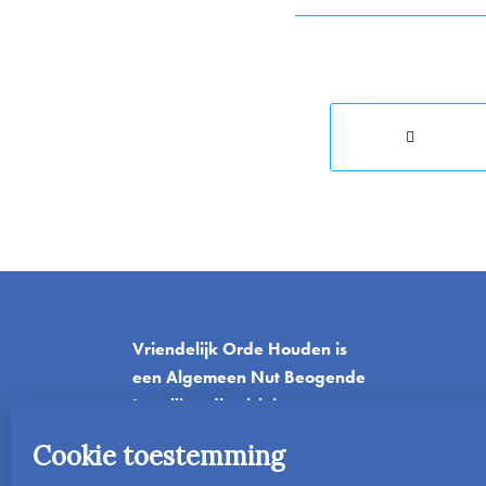
Vriendelijk Orde Houden is
een Algemeen Nut Beogende
Instelling die zich inzet voor
het onderwijs.
T
06-42045382