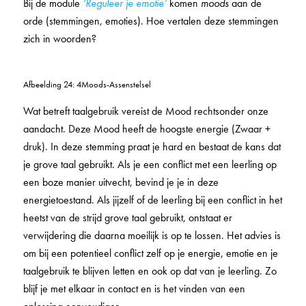
Bij de module
‘Reguleer je emotie’
komen
moods
aan de
orde (stemmingen, emoties). Hoe vertalen deze stemmingen
zich in woorden?
Afbeelding 24: 4Moods-Assenstelsel
Wat betreft taalgebruik vereist de Mood rechtsonder onze
aandacht. Deze Mood heeft de hoogste energie (Zwaar +
druk). In deze stemming praat je hard en bestaat de kans dat
je grove taal gebruikt. Als je een conflict met een leerling op
een boze manier uitvecht, bevind je je in deze
energietoestand. Als jijzelf of de leerling bij een conflict in het
heetst van de strijd grove taal gebruikt, ontstaat er
verwijdering die daarna moeilijk is op te lossen. Het advies is
om bij een potentieel conflict zelf op je energie, emotie en je
taalgebruik te blijven letten en ook op dat van je leerling. Zo
blijf je met elkaar in contact en is het vinden van een