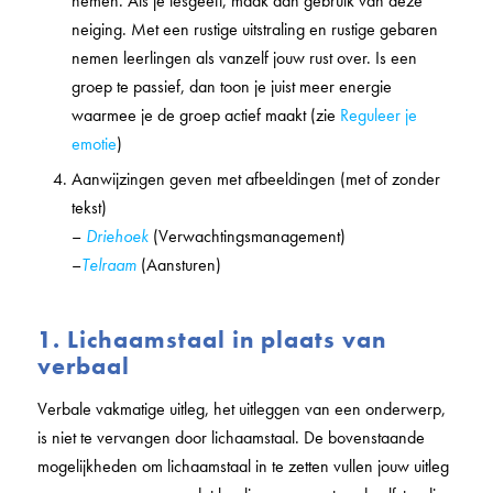
nemen. Als je lesgeeft, maak dan gebruik van deze
neiging. Met een rustige uitstraling en rustige gebaren
nemen leerlingen als vanzelf jouw rust over. Is een
groep te passief, dan toon je juist meer energie
waarmee je de groep actief maakt (zie
Reguleer je
emotie
)
Aanwijzingen geven met afbeeldingen (met of zonder
tekst)
–
Driehoek
(Verwachtingsmanagement)
–
Telraam
(Aansturen)
1. Lichaamstaal in plaats van
verbaal
Verbale vakmatige uitleg, het uitleggen van een onderwerp,
is niet te vervangen door lichaamstaal. De bovenstaande
mogelijkheden om lichaamstaal in te zetten vullen jouw uitleg