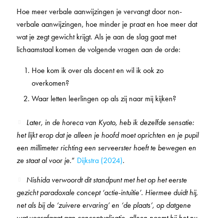
Hoe meer verbale aanwijzingen je vervangt door non-
verbale aanwijzingen, hoe minder je praat en hoe meer dat
wat je zegt gewicht krijgt. Als je aan de slag gaat met
lichaamstaal komen de volgende vragen aan de orde:
Hoe kom ik over als docent en wil ik ook zo
overkomen?
Waar letten leerlingen op als zij naar mij kijken?
Later, in de horeca van Kyoto, heb ik dezelfde sensatie:
het lijkt erop dat je alleen je hoofd moet oprichten en je pupil
een millimeter richting een serveerster hoeft te bewegen en
ze staat al voor je.
”
Dijkstra (2024)
.
Nishida verwoordt dit standpunt met het op het eerste
gezicht paradoxale concept ‘actie-intuïtie’. Hiermee duidt hij,
net als bij de ‘zuivere ervaring’ en ‘de plaats’, op datgene
wat voorafgaat aan conceptualisatie, alleen noemt hij het nu