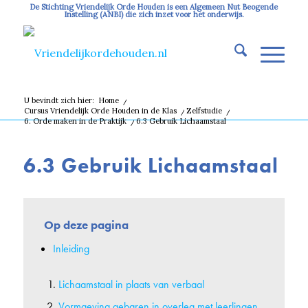
De Stichting Vriendelijk Orde Houden is een Algemeen Nut Beogende
Instelling (ANBI) die zich inzet voor het onderwijs.
U bevindt zich hier:
Home
/
Cursus Vriendelijk Orde Houden in de Klas
/
Zelfstudie
/
6. Orde maken in de Praktijk
/
6.3 Gebruik Lichaamstaal
6.3 Gebruik Lichaamstaal
Op deze pagina
Inleiding
Lichaamstaal in plaats van verbaal
Vormgeving gebaren in overleg met leerlingen