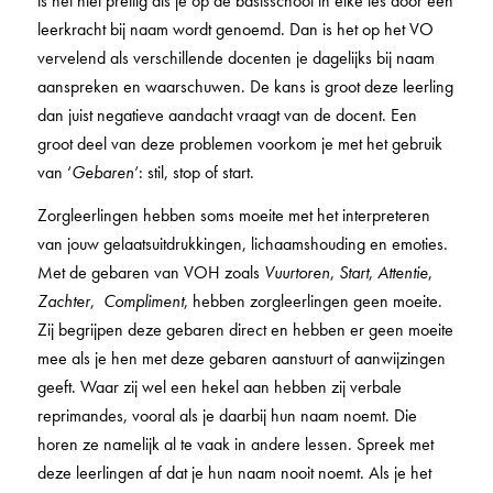
is het niet prettig als je op de basisschool in elke les door een
leerkracht bij naam wordt genoemd. Dan is het op het VO
vervelend als verschillende docenten je dagelijks bij naam
aanspreken en waarschuwen. De kans is groot deze leerling
dan juist negatieve aandacht vraagt van de docent. Een
groot deel van deze problemen voorkom je met het gebruik
van ‘
Gebaren
‘: stil, stop of start.
Zorgleerlingen hebben soms moeite met het interpreteren
van jouw gelaatsuitdrukkingen, lichaamshouding en emoties.
Met de gebaren van VOH zoals
Vuurtoren
,
Start
,
Attentie
,
Zachter
,
Compliment
, hebben zorgleerlingen geen moeite.
Zij begrijpen deze gebaren direct en hebben er geen moeite
mee als je hen met deze gebaren aanstuurt of aanwijzingen
geeft. Waar zij wel een hekel aan hebben zij verbale
reprimandes, vooral als je daarbij hun naam noemt. Die
horen ze namelijk al te vaak in andere lessen. Spreek met
deze leerlingen af dat je hun naam nooit noemt. Als je het