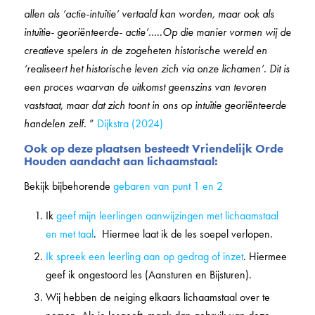
allen als ‘actie-intuïtie’ vertaald kan worden, maar ook als
intuïtie- georiënteerde- actie’
…..
Op die manier vormen wij de
creatieve spelers in de zogeheten historische wereld en
‘realiseert het historische leven zich via onze lichamen’. Dit is
een proces waarvan de uitkomst geenszins van tevoren
vaststaat, maar dat zich toont in ons op intuïtie georiënteerde
handelen zelf.
”
Dijkstra (2024)
Ook op deze plaatsen besteedt Vriendelijk Orde
Houden aandacht aan lichaamstaal:
Bekijk bijbehorende
gebaren van punt 1 en 2
Ik
geef mijn leerlingen aanwijzingen met lichaamstaal
en met taal
. Hiermee laat ik de les soepel verlopen.
Ik spreek een leerling aan op gedrag of inzet
. Hiermee
geef ik ongestoord les (Aansturen en Bijsturen).
Wij hebben de neiging elkaars lichaamstaal over te