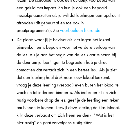
lezen. De schoolbel is ook een duidelijk voorbeeld van
een geluid met impact. Zo kun je ook een bepaald
muziekje aanzetten als je wilt dat leerlingen een opdracht
afronden (dit gebeurt af en toe ook in
praatprogramma’s). Zie
voorbeelden hieronder
De plaats waar jij je bevindt als leerlingen het lokaal
binnenkomen is bepalen voor het verdere verloop van
de les. Als je aan het begin van de les klaar te staan bij
de deur om je leerlingen te begroeten heb je direct
contact en dat vertaalt zich in een betere les. Als je ziet
dat een leerling heel druk naar jouw lokaal toekomt,
vraag je deze leerling (verbaal) even buiten het lokaal te
wachten tot iedereen binnen is. Als iedereen zit en zich
rustig voorbereidt op de les, geef je de leerling een teken
om binnen te komen. Terwijl deze leerling de klas inloopt,
kijkt deze verbaast om zich heen en denkt “Wat is het
hier rustig” en gaat vervolgens rustig zitten.