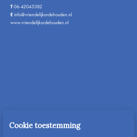
T
06-42045382
E
info@vriendelijkordehouden.nl
www.vriendelijkordehouden.nl
In 2016 is de onderwijsmethode Vriendelijk Orde Houden
gestart in Nederland. Vanaf 2023 is deze ook beschikbaar
in het Engels als
www.friendlyandfairteaching.com