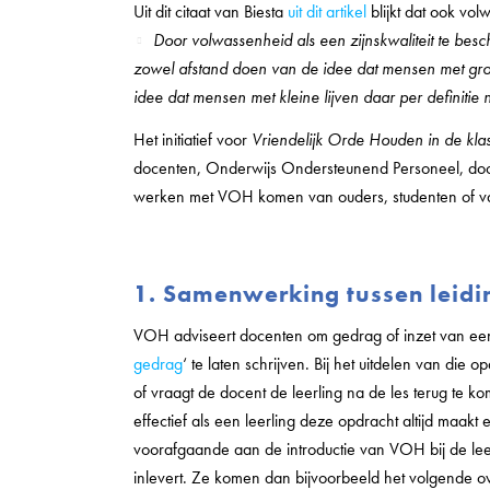
Uit dit citaat van Biesta
uit dit artikel
blijkt dat ook vol
Door volwassenheid als een zijnskwaliteit te bes
zowel afstand doen van de idee dat mensen met grote
idee dat mensen met kleine lijven daar per definitie n
Het initiatief voor
Vriendelijk Orde Houden in de kla
docenten, Onderwijs Ondersteunend Personeel, doce
werken met VOH komen van ouders, studenten of va
1. Samenwerking tussen leid
VOH adviseert docenten om gedrag of inzet van een l
gedrag
‘ te laten schrijven. Bij het uitdelen van die
of vraagt de docent de leerling na de les terug te 
effectief als een leerling deze opdracht altijd maak
voorafgaande aan de introductie van VOH bij de leer
inlevert. Ze komen dan bijvoorbeeld het volgende o