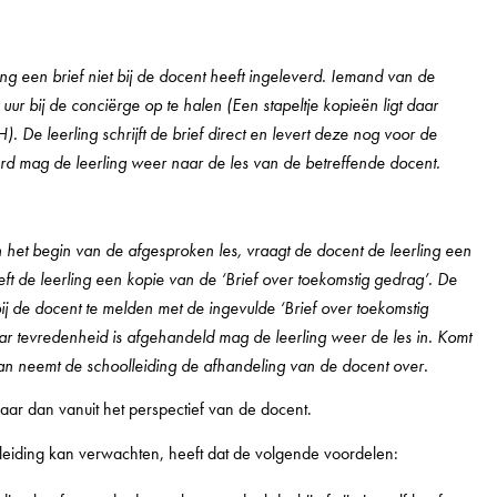
ng een brief niet bij de docent heeft ingeleverd. Iemand van de
uur bij de conciërge op te halen (Een stapeltje kopieën ligt daar
. De leerling schrijft de brief direct en levert deze nog voor de
everd mag de leerling weer naar de les van de betreffende docent.
aan het begin van de afgesproken les, vraagt de docent de leerling een
eeft de leerling een kopie van de ‘Brief over toekomstig gedrag’. De
bij de docent te melden met de ingevulde ‘Brief over toekomstig
naar tevredenheid is afgehandeld mag de leerling weer de les in. Komt
dan neemt de schoolleiding de afhandeling van de docent over.
maar dan vanuit het perspectief van de docent.
leiding kan verwachten, heeft dat de volgende voordelen: