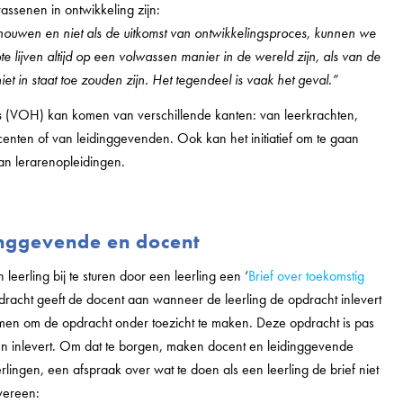
wassenen in ontwikkeling zijn:
chouwen en niet als de uitkomst van ontwikkelingsproces, kunnen we
 lijven altijd op een volwassen manier in de wereld zijn, als van de
iet in staat toe zouden zijn. Het tegendeel is vaak het geval.”
s
(VOH) kan komen van verschillende kanten: van leerkrachten,
nten of van leidinggevenden. Ook kan het initiatief om te gaan
n lerarenopleidingen.
inggevende en docent
eerling bij te sturen door een leerling een ‘
Brief over toekomstig
 opdracht geeft de docent aan wanneer de leerling de opdracht inlevert
komen om de opdracht onder toezicht te maken. Deze opdracht is pas
t en inlevert. Om dat te borgen, maken docent en leidinggevende
lingen, een afspraak over wat te doen als een leerling de brief niet
vereen: