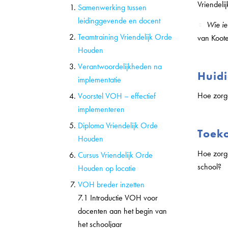
Vriendel
Samenwerking tussen
leidinggevende en docent
Wie ie
Teamtraining Vriendelijk Orde
van Koot
Houden
Verantwoordelijkheden na
Huid
implementatie
Hoe zorge
Voorstel VOH – effectief
implementeren
Diploma Vriendelijk Orde
Toek
Houden
Hoe zorge
Cursus Vriendelijk Orde
school?
Houden op locatie
VOH breder inzetten
7.1 Introductie VOH voor
docenten aan het begin van
het schooljaar