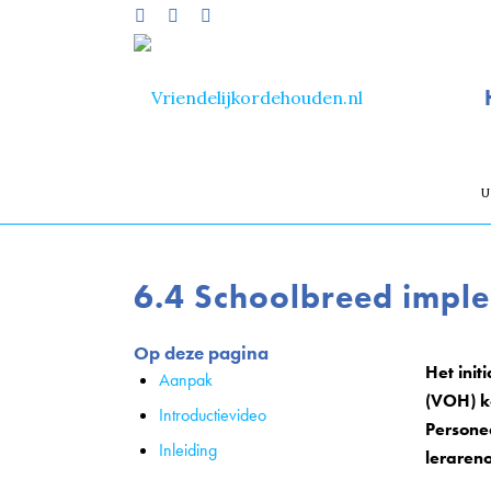
U
6.4 Schoolbreed impl
Op deze pagina
Het init
Aanpak
(VOH) k
Introductievideo
Persone
Inleiding
leraren