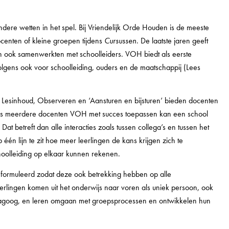
ndere wetten in het spel. Bij Vriendelijk Orde Houden is de meeste
enten of kleine groepen tijdens
Cursussen
. De laatste jaren geeft
n ook samenwerkten met schoolleiders. VOH biedt als eerste
lgens ook voor schoolleiding, ouders en de maatschappij (Lees
k, Lesinhoud, Observeren en ‘Aansturen en bijsturen’ bieden docenten
. Als meerdere docenten VOH met succes toepassen kan een school
t betreft dan alle interacties zoals tussen collega’s en tussen het
én lijn te zit hoe meer leerlingen de kans krijgen zich te
choolleiding op elkaar kunnen rekenen.
ormuleerd zodat deze ook betrekking hebben op alle
erlingen komen uit het onderwijs naar voren als uniek persoon, ook
agoog, en leren omgaan met groepsprocessen en ontwikkelen hun