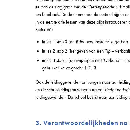
ze aan de slag gaan met de ‘
Oefenperiode
‘ vijf m
om feedback. De deelnemende docenten krijgen de 
In de eerste drie lessen van deze pilot introducere
Bijsturen’)
in les 1 stap 3 (de
Brief over toekomstig gedrag
–
in les 2 stap 2 (het geven van een
Tip
– verbaal
in les 3 stap 1 (aanwijzingen met ‘
Gebaren
‘ – n
gebruikelijke volgorde: 1, 2, 3.
Ook de leidinggevenden ontvangen naar aanleiding
en de schoolleiding ontvangen na de ‘
Oefenperiod
leidinggevenden. De school beslist naar aanleiding 
3. Verantwoordelijkheden na