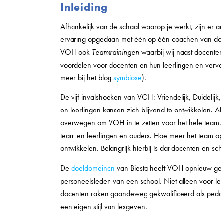
Inleiding
Afhankelijk van de schaal waarop je werkt, zijn er a
ervaring opgedaan met één op één coachen van doc
VOH ook
Teamtrainingen
waarbij wij naast docente
voordelen voor docenten en hun leerlingen en vervo
meer bij het blog
symbiose
).
De vijf invalshoeken van VOH: Vriendelijk, Duidelij
en leerlingen kansen zich blijvend te ontwikkelen
overwegen om VOH in te zetten voor het hele team. Da
team en leerlingen en ouders. Hoe meer het team op é
ontwikkelen. Belangrijk hierbij is dat docenten en s
De
doeldomeinen
van Biesta heeft VOH opnieuw gef
personeelsleden van een school. Niet alleen voor le
docenten raken gaandeweg gekwalificeerd als ped
een eigen stijl van lesgeven.