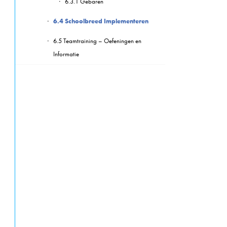
6.3.1 Gebaren
6.4 Schoolbreed Implementeren
6.5 Teamtraining – Oefeningen en
Informatie