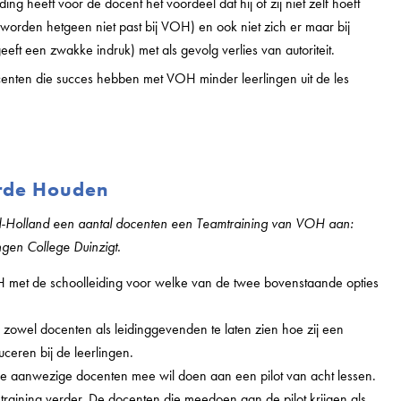
g heeft voor de docent het voordeel dat hij of zij niet zelf hoeft
 worden hetgeen niet past bij VOH) en ook niet zich er maar bij
geeft een zwakke indruk) met als gevolg verlies van autoriteit.
centen die succes hebben met VOH minder leerlingen uit de les
Orde Houden
d-Holland een aantal docenten een Teamtraining van VOH aan:
ingen College Duinzigt.
met de schoolleiding voor welke van de twee bovenstaande opties
owel docenten als leidinggevenden te laten zien hoe zij een
duceren bij de leerlingen.
 aanwezige docenten mee wil doen aan een pilot van acht lessen.
raining verder. De docenten die meedoen aan de pilot krijgen als