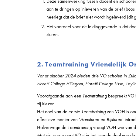
Deze samenwerking tussen docent en schoolleidin
aan te dringen op inleveren van de brief (boos
neerlegt dat de brief niet wordt ingeleverd (dit 
Het voordeel voor de leidinggevende is dat do
sturen.
2. Teamtraining Vriendelijk 
Vanaf oktober 2024 bieden drie VO scholen in Zui
Fioretti College Hillegom, Fioretti College Lisse, Teyl
Voorafgaande aan een
Teamtraining
bespreekt VOH 
zij kiezen.
Het doel van de eerste
Teamtraining
van VOH is om z
effectieve manier van ‘
Aansturen en Bijsturen
’ intro
Halverwege de
Teamtraining
vraagt VOH wie van de
Met die groep gaat VOH in het tweede deel van de t