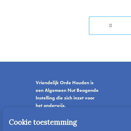
Vriendelijk Orde Houden is
een Algemeen Nut Beogende
Instelling die zich inzet voor
het onderwijs.
T
06-42045382
E
info@vriendelijkordehouden.nl