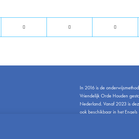
Deel dit stuk
In 2016 is de onderwijsmetho
Vriendelijk Orde Houden gestar
Nederland. Vanaf 2023 is de
ook beschikbaar in het Engels 
www.friendlyandfairteaching.