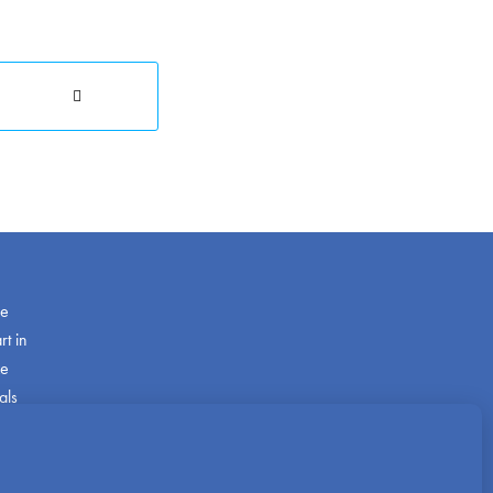
de
t in
ze
als
com