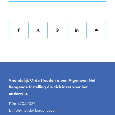
Deel dit stuk
Vriendelijk Orde Houden is een Algemeen Nut
Beogende Instelling die zich inzet voor het
onderwijs.
T
06-42045382
E
info@vriendelijkordehouden.nl