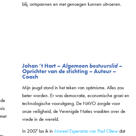
blij, ontspannen en met genoegen kunnen uitvoeren.
Johan ’t Hart –
Algemeen bestuurslid –
Oprichter van de stichting
–
Auteur –
Coach
k
Mijn jeugd stond in het teken van optimisme. Alles zou
beter worden. Er was democratie, economische groei en
nde
technologische vooruitgang. De NAVO zorgde voor
sis
onze veiligheid, de Verenigde Naties waakten over de
 met
vrede in de wereld.
In 2007 las ik in
Moreel Esperanto
van Paul Cliteur
dat
te