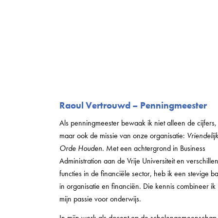
Raoul Vertrouwd –
Penningmeester
Als penningmeester bewaak ik niet alleen de cijfers,
maar ook de missie van onze organisatie:
Vriendelij
Orde Houden
. Met een achtergrond in Business
Administration aan de Vrije Universiteit en verschille
functies in de financiële sector, heb ik een stevige ba
in organisatie en financiën. Die kennis combineer ik
mijn passie voor onderwijs.
In mijn werk als docent op de scholengemeenschap 