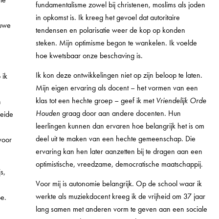
fundamentalisme zowel bij christenen, moslims als joden
in opkomst is. Ik kreeg het gevoel dat autoritaire
euwe
tendensen en polarisatie weer de kop op konden
steken. Mijn optimisme begon te wankelen. Ik voelde
hoe kwetsbaar onze beschaving is.
Ik kon deze ontwikkelingen niet op zijn beloop te laten.
 ik
Mijn eigen ervaring als docent – het vormen van een
klas tot een hechte groep – geef ik met
Vriendelijk Orde
n
Houden
graag door aan andere docenten. Hun
leide
leerlingen kunnen dan ervaren hoe belangrijk het is om
deel uit te maken van een hechte gemeenschap. Die
voor
ervaring kan hen later aanzetten bij te dragen aan een
optimistische, vreedzame, democratische maatschappij.
s,
Voor mij is autonomie belangrijk. Op de school waar ik
werkte als muziekdocent kreeg ik de vrijheid om 37 jaar
oe.
lang samen met anderen vorm te geven aan een sociale