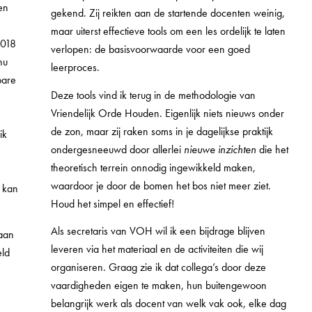
en
gekend. Zij reikten aan de startende docenten weinig,
maar uiterst effectieve tools om een les ordelijk te laten
2018
verlopen: de basisvoorwaarde voor een goed
nu
leerproces.
bare
Deze tools vind ik terug in de methodologie van
Vriendelijk Orde Houden
. Eigenlijk niets nieuws onder
de zon, maar zij raken soms in je dagelijkse praktijk
ik
ondergesneeuwd door allerlei
nieuwe inzichten
die het
theoretisch terrein onnodig ingewikkeld maken,
n
waardoor je door de bomen het bos niet meer ziet.
H kan
Houd het simpel en effectief!
Als secretaris van VOH wil ik een bijdrage blijven
 aan
leveren via het materiaal en de activiteiten die wij
eld
organiseren. Graag zie ik dat collega’s door deze
vaardigheden eigen te maken, hun buitengewoon
belangrijk werk als docent van welk vak ook, elke dag