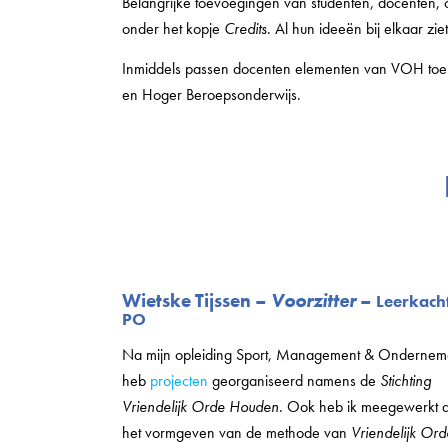
Belangrijke toevoegingen van studenten, docenten, 
onder het kopje
Credits
. Al hun ideeën bij elkaar z
Inmiddels passen docenten elementen van VOH toe i
en Hoger Beroepsonderwijs.
Wietske Tijssen –
Voorzitter
–
Leerkach
PO
Na mijn opleiding Sport, Management & Onderne
heb
projecten
georganiseerd namens de
Stichting
Vriendelijk Orde Houden
. Ook heb ik meegewerkt 
het vormgeven van de methode van
Vriendelijk Ord