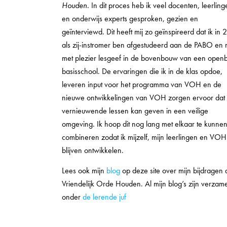
Houden
. In dit proces heb ik veel docenten, leerling
en onderwijs experts gesproken, gezien en
geïnterviewd. Dit heeft mij zo geïnspireerd dat ik in 
als zij-instromer ben afgestudeerd aan de PABO en 
met plezier lesgeef in de bovenbouw van een open
basisschool. De ervaringen die ik in de klas opdoe,
leveren input voor het programma van VOH en de
nieuwe ontwikkelingen van VOH zorgen ervoor dat 
vernieuwende lessen kan geven in een veilige
omgeving. Ik hoop dit nog lang met elkaar te kunne
combineren zodat ik mijzelf, mijn leerlingen en VO
blijven ontwikkelen.
Lees ook mijn
blog
op deze site over mijn bijdragen
Vriendelijk Orde Houden. Al mijn blog’s zijn verzam
onder
de lerende juf