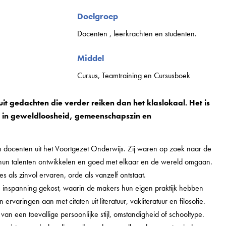
Doelgroep
Docenten , leerkrachten en studenten.
Middel
Cursus, Teamtraining en Cursusboek
it gedachten die verder reiken dan het klaslokaal. Het is
jn in geweldloosheid, gemeenschapszin en
n docenten uit het Voortgezet Onderwijs. Zij waren op zoek naar de
hun talenten ontwikkelen en goed met elkaar en de wereld omgaan.
s als zinvol ervaren, orde als vanzelf ontstaat.
 inspanning gekost, waarin de makers hun eigen praktijk hebben
varingen aan met citaten uit literatuur, vakliteratuur en filosofie.
an een toevallige persoonlijke stijl, omstandigheid of schooltype.