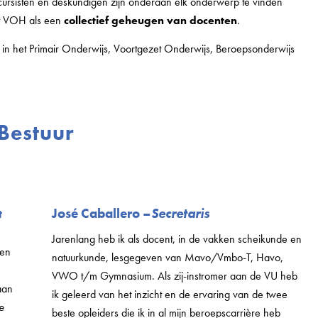
cursisten en deskundigen zijn onderaan elk onderwerp te vinden
iet VOH als een
collectief geheugen van docenten
.
n het Primair Onderwijs, Voortgezet Onderwijs, Beroepsonderwijs
Bestuur
José Caballero –
Secretaris
t
Jarenlang heb ik als docent, in de vakken scheikunde en
men
natuurkunde, lesgegeven van Mavo/Vmbo-T, Havo,
VWO t/m Gymnasium. Als zij-instromer aan de VU heb
aan
ik geleerd van het inzicht en de ervaring van de twee
e
beste opleiders die ik in al mijn beroepscarrière heb