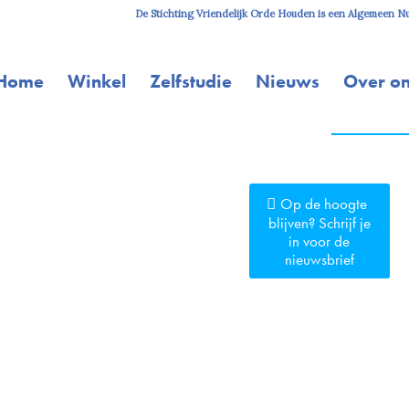
De Stichting Vriendelijk Orde Houden is een Algemeen Nut
Home
Winkel
Zelfstudie
Nieuws
Over o
Op de hoogte
blijven? Schrijf je
in voor de
nieuwsbrief