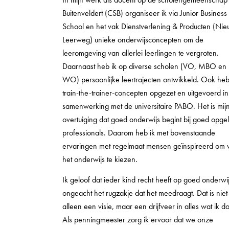
Buitenveldert (CSB) organiseer ik via Junior Business
School en het vak Dienstverlening & Producten (Ni
Leerweg) unieke onderwijsconcepten om de
leeromgeving van allerlei leerlingen te vergroten.
Daarnaast heb ik op diverse scholen (VO, MBO en
WO) persoonlijke leertrajecten ontwikkeld. Ook heb
train-the-trainer-concepten opgezet en uitgevoerd in
samenwerking met de universitaire PABO. Het is mij
overtuiging dat goed onderwijs begint bij goed opge
professionals. Daarom heb ik met bovenstaande
ervaringen met regelmaat mensen geïnspireerd om 
het onderwijs te kiezen.
Ik geloof dat ieder kind recht heeft op goed onderwij
ongeacht het rugzakje dat het meedraagt. Dat is niet
alleen een visie, maar een drijfveer in alles wat ik d
Als penningmeester zorg ik ervoor dat we onze