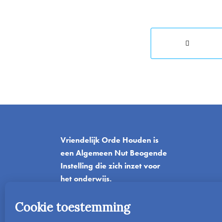
Vriendelijk Orde Houden is
een Algemeen Nut Beogende
Instelling die zich inzet voor
het onderwijs.
T
06-42045382
E
info@vriendelijkordehouden.nl