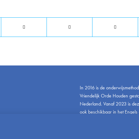
Deel dit stuk
In 2016 is de onderwijsmetho
Vriendelijk Orde Houden gestar
Nederland. Vanaf 2023 is de
ook beschikbaar in het Engels 
www.friendlyandfairteaching.