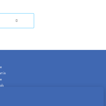
de
t in
ze
als
com