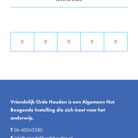
Deel dit stuk
Vriendelijk Orde Houden is een Algemeen Nut
Beogende Instelling die zich inzet voor het
onderwijs.
T
06-42045382
E
info@vriendelijkordehouden.nl