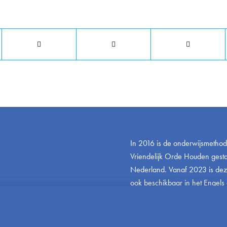
Deel dit stuk
In 2016 is de onderwijsmetho
Vriendelijk Orde Houden gestar
Nederland. Vanaf 2023 is de
ook beschikbaar in het Engels 
www.friendlyandfairteaching.