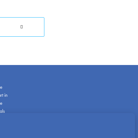
de
t in
ze
als
com