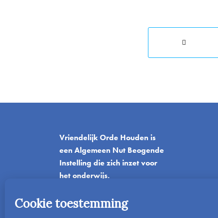
Vriendelijk Orde Houden is
een Algemeen Nut Beogende
Instelling die zich inzet voor
het onderwijs.
T
06-42045382
E
info@vriendelijkordehouden.nl