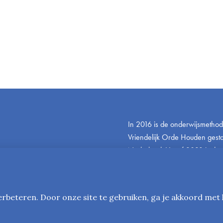
In 2016 is de onderwijsmetho
Vriendelijk Orde Houden gestar
Nederland. Vanaf 2023 is de
ook beschikbaar in het Engels 
www.friendlyandfairteaching.