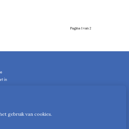
Pagina 1 van 2
de
t in
ze
als
com