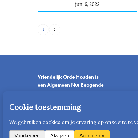
juni 6, 2022
1
2
Vriendelijk Orde Houden is
een Algemeen Nut Beogende
Instelling die zich inzet voor
het onderwijs.
T
06-42045382
E
info@vriendelijkordehouden.nl
www.vriendelijkordehouden.nl