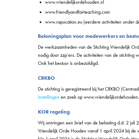
www.vriendelijkordehouden.nl
www.friendlyandfairteaching.com
www.rapucation.eu (eerdere activiteiten onder 
Beloningsplan voor medewerkers en bestu
De werkzaamheden van de Stichting Vriendelijk Ord
nodig door zzp’ers. De activiteiten van de stichting 
Ook het bestuur is onbezoldigd.
CRKBO
De stichting is geregistreerd bij het CRKBO (Centra
Instellingen
en zoek op www.vriendelijkordehouden.
KOR regeling
Wij ontvingen een brief van de belasting d.d. 2 juli 2
Vriendelijk Orde Houden vanaf 1 april 2024 bij de
Na 1 april 2024 is de Stichting Vriendelijk Orde H