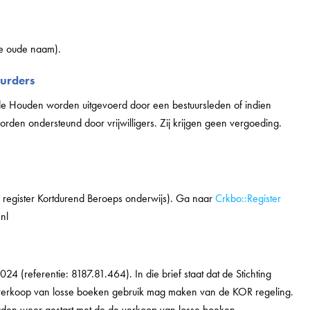
de oude naam).
urders
e Houden worden uitgevoerd door een bestuursleden of indien
worden ondersteund door vrijwilligers. Zij krijgen geen vergoeding.
al register Kortdurend Beroeps onderwijs). Ga naar
Crkbo::Register
nl
024 (referentie: 8187.81.464). In die brief staat dat de Stichting
 verkoop van losse boeken gebruik mag maken van de KOR regeling.
ouden weer gestart met de de verkoop van losse boeken.