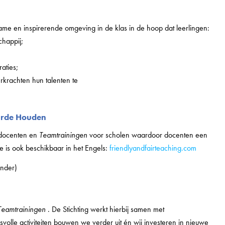
zame en inspirerende omgeving in de klas in de hoop dat leerlingen:
happij;
aties;
erkrachten hun talenten te
 Orde Houden
docenten en
Teamtrainingen
voor scholen waardoor docenten een
e is ook beschikbaar in het Engels:
friendlyandfairteaching.com
onder)
Teamtrainingen
. De Stichting werkt hierbij samen met
olle activiteiten bouwen we verder uit én wij investeren in nieuwe