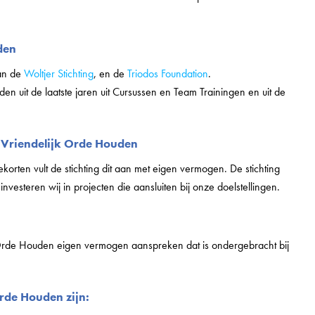
den
van de
Woltjer Stichting
, en de
Triodos Foundation
.
den uit de laatste jaren uit Cursussen en Team Trainingen en uit de
g Vriendelijk Orde Houden
ekorten vult de stichting dit aan met eigen vermogen. De stichting
nvesteren wij in projecten die aansluiten bij onze doelstellingen.
k Orde Houden eigen vermogen aanspreken dat is ondergebracht bij
Orde Houden zijn: