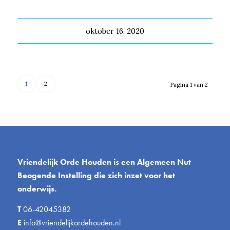
oktober 16, 2020
1
2
Pagina 1 van 2
Vriendelijk Orde Houden is een Algemeen Nut
Beogende Instelling die zich inzet voor het
onderwijs.
T
06-42045382
E
info@vriendelijkordehouden.nl